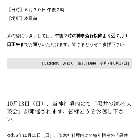
【日時】６月３０日 午後２時
【場所】本殿前
茅の輪につきましては、
午後２時の神事斎行以降より翌７月１
日正午まで
お通りいただけます。皆さまどうぞご参拝下さい。
| Category：
お祭り・催し
| Date：令和7年6月17日 |
10月13日（日）、当神社境内にて「黒井の清水 大
茶会」が開催されます。皆様どうぞお越し下さ
い。
令和6年10月13日（日）、茨木神社境内にて毎年恒例の「黒井