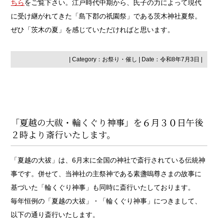
ちら
をご覧下さい。江戸時代中期から、氏子の力によって現代
に受け継がれてきた「島下郡の祇園祭」である茨木神社夏祭。
ぜひ「茨木の夏」を感じていただければと思います。
| Category：
お祭り・催し
| Date：令和8年7月3日 |
「夏越の大祓・輪くぐり神事」を６月３０日午後
２時より斎行いたします。
「夏越の大祓」は、6月末に全国の神社で斎行されている伝統神
事です。併せて、当神社の主祭神である素盞嗚尊さまの故事に
基づいた「輪くぐり神事」も同時に斎行いたしております。
毎年恒例の「夏越の大祓」・「輪くぐり神事」につきまして、
以下の通り斎行いたします。