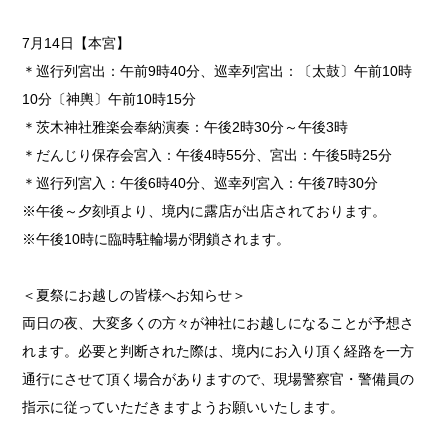
7月14日【本宮】
＊巡行列宮出：午前9時40分、巡幸列宮出：〔太鼓〕午前10時
10分〔神輿〕午前10時15分
＊茨木神社雅楽会奉納演奏：午後2時30分～午後3時
＊だんじり保存会宮入：午後4時55分、宮出：午後5時25分
＊巡行列宮入：午後6時40分、巡幸列宮入：午後7時30分
※午後～夕刻頃より、境内に露店が出店されております。
※午後10時に臨時駐輪場が閉鎖されます。
＜夏祭にお越しの皆様へお知らせ＞
両日の夜、大変多くの方々が神社にお越しになることが予想さ
れます。必要と判断された際は、境内にお入り頂く経路を一方
通行にさせて頂く場合がありますので、現場警察官・警備員の
指示に従っていただきますようお願いいたします。