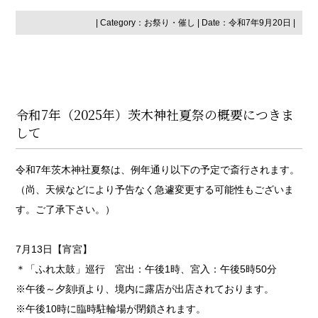
| Category：
お祭り・催し
| Date：令和7年9月20日 |
令和7年（2025年）茨木神社夏祭の概要につきま
して
令和7年茨木神社夏祭は、例年通り以下の予定で斎行されます。
（尚、天候などにより予告なく急遽変更する可能性もございま
す。ご了承下さい。）
7月13日【宵宮】
＊「ふれ太鼓」巡行 宮出：午後1時、宮入：午後5時50分
※午後～夕刻頃より、境内に露店が出店されております。
※午後10時に臨時駐輪場が閉鎖されます。