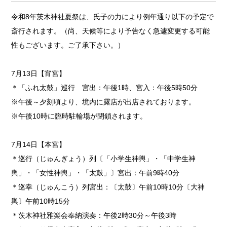
令和8年茨木神社夏祭は、氏子の力により例年通り以下の予定で
斎行されます。（尚、天候等により予告なく急遽変更する可能
性もございます。ご了承下さい。）
7月13日【宵宮】
＊「ふれ太鼓」巡行 宮出：午後1時、宮入：午後5時50分
※午後～夕刻頃より、境内に露店が出店されております。
※午後10時に臨時駐輪場が閉鎖されます。
7月14日【本宮】
＊巡行（じゅんぎょう）列〔「小学生神輿」・「中学生神
輿」・「女性神輿」・「太鼓」〕宮出：午前9時40分
＊巡幸（じゅんこう）列宮出：〔太鼓〕午前10時10分〔大神
輿〕午前10時15分
＊茨木神社雅楽会奉納演奏：午後2時30分～午後3時