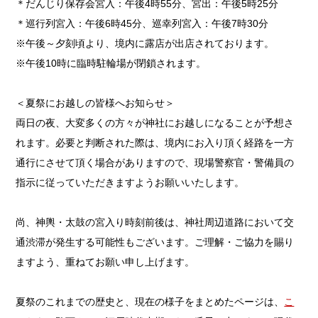
＊だんじり保存会宮入：午後4時55分、宮出：午後5時25分
＊巡行列宮入：午後6時45分、巡幸列宮入：午後7時30分
※午後～夕刻頃より、境内に露店が出店されております。
※午後10時に臨時駐輪場が閉鎖されます。
＜夏祭にお越しの皆様へお知らせ＞
両日の夜、大変多くの方々が神社にお越しになることが予想さ
れます。必要と判断された際は、境内にお入り頂く経路を一方
通行にさせて頂く場合がありますので、現場警察官・警備員の
指示に従っていただきますようお願いいたします。
尚、神輿・太鼓の宮入り時刻前後は、神社周辺道路において交
通渋滞が発生する可能性もございます。ご理解・ご協力を賜り
ますよう、重ねてお願い申し上げます。
夏祭のこれまでの歴史と、現在の様子をまとめたページは、
こ