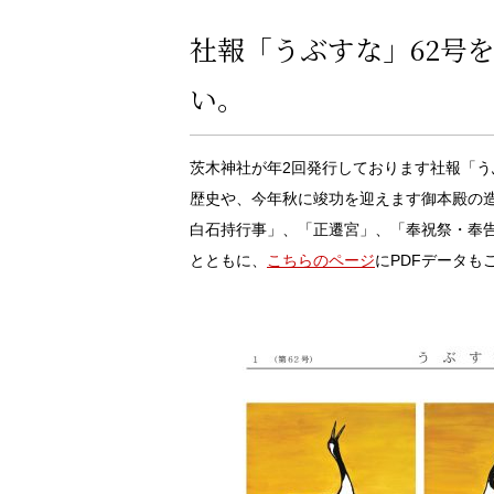
社報「うぶすな」62号
い。
茨木神社が年2回発行しております社報「う
歴史や、今年秋に竣功を迎えます御本殿の
白石持行事」、「正遷宮」、「奉祝祭・奉
とともに、
こちらのページ
にPDFデータも