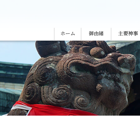
ホーム
御由緒
主要神事