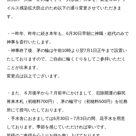
イルス感染拡大防止のため以下の通り変更させていただきま
す。
・一昨年、昨年に続き本年も、6月30日早朝に神職・総代のみで
神事を斎行いたします。
・神事終了後、茅の輪は午前10時より翌7月1日正午まで設置い
たしておりますので、ご自由に輪くぐりをしてご参拝いただく
ことが出来ます。
変更点は以上でございます。
・また、６月後半から７月前半にかけまして、厄除開運の蘇民
将来木札（初穂料700円）、茅の輪守り（初穂料500円）を社務
所にて授与いたしております。
・手水舎におきましては6月30日～7月3日の間、花手水を用意
しております。季節を感じていただければ幸いです。
皆様のご参拝を心よりお待ち申し上げております。