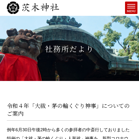
社務所だより
令和４年「大祓・茅の輪くぐり神事」についての
ご案内
例年6月30日午後2時から多くの参拝者の中斎行しておりました
恒例の「大祓・茅の輪くぐり・人形祓」神事を、新型コロナウ